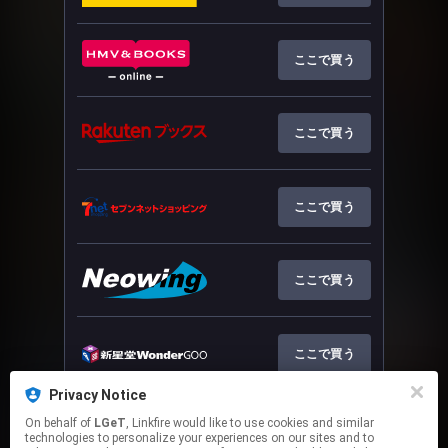
ここで買う
ここで買う
ここで買う
ここで買う
ここで買う
Privacy Notice
On behalf of
LGeT
, Linkfire would like to use cookies and similar
ここで買う
technologies to personalize your experiences on our sites and to